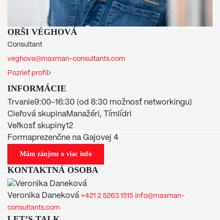
ORŠI VÉGHOVÁ
MOHLO BY SA VÁM PÁČIŤ
Consultant
veghova@maxman-consultants.com
Asertívna komunikácia
Pozrieť profil
Zisti viac
INFORMÁCIE
Zisti viac
Trvanie
9:00-16:30 (od 8:30 možnosť networkingu)
Cieľová skupina
Manažéri, Tímlídri
Veľkosť skupiny
12
Forma
prezenčne na Gajovej 4
AKO NEUROVEDA A AI POMÁHAJÚ PRI
Mám záujem o viac info
MANAŽMENTE ZMIEN
(SK)
Zisti viac
KONTAKTNÁ OSOBA
350,00
€
bez DPH
Veronika Daneková
+421 2 5263 1515
info@maxman-
Zisti viac
consultants.com
Ako neuroveda a AI pomáhajú pri
LET’S TALK