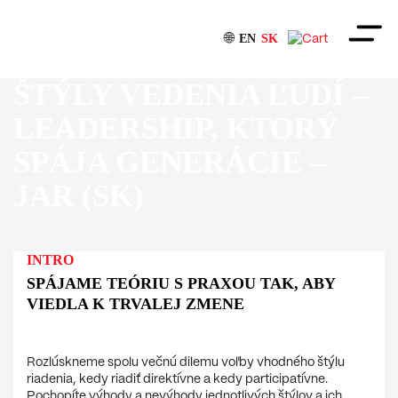
🌐
EN
SK
ŠTÝLY VEDENIA ĽUDÍ –
Portfólio
LEADERSHIP, KTORÝ
O nás
SPÁJA GENERÁCIE –
Konzultanti
JAR
(SK)
Referencie
INTRO
Postrehy
SPÁJAME TEÓRIU S PRAXOU TAK, ABY
VIEDLA K TRVALEJ ZMENE
Rozlúskneme spolu večnú dilemu voľby vhodného štýlu
riadenia, kedy riadiť direktívne a kedy participatívne.
Pochopíte výhody a nevýhody jednotlivých štýlov a ich