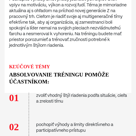
vplyv na motiváciu, výkon a rozvoj ľudí. Téma je mimoriadne
aktuálna aj s ohľadom na príchod novej generácie Z na
pracovný trh. Cieľom je riadiť svoje aj multigeneračné tímy
efektívne tak, aby aj organizácia, aj zamestnanci boli
spokojní a líder nemal na svojich pleciach nezvládnuteľnú
ťarchu a nesmeroval k vyhoreniu. Na tréningu budete mať
priestor porozumieť a trénovať zručnosti potrebné k
jednotlivým štýlom riadenia.
KĽÚČOVÉ TÉMY
ABSOLVOVANIE TRÉNINGU POMÔŽE
ÚČASTNÍKOM:
01
zvoliť vhodný štýl riadenia podľa situácie, cieľa
a zrelosti tímu
02
pochopiť výhody a limity direktívneho a
participatívneho prístupu