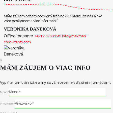
(SK)
manažmente zmien
350,00
€
Máte záujem o tento otvorený tréning? Kontaktujte nás a my
bez DPH
vám poskytneme viac informácií.
Zisti viac
VERONIKA DANEKOVÁ
350,00
€
Office manager
+421 2 5263 1515
info@maxman-
bez DPH
consultants.com
Zisti viac
350,00
€
bez DPH
×
MÁM ZÁUJEM O VIAC INFO
Zisti viac
Vyplňte formulár nižšie a my sa vám ozveme s ďalšími informáciami.
Meno *
Priezvisko *