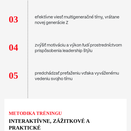
03
efektívne viesť multigeneračné tímy, vrátane
novej generácie Z
04
zvýšiť motiváciu a výkon ľudí prostredníctvom
prispôsobenia leadership štýlu
05
predchádzať preťaženiu vďaka vyváženému
vedeniu svojho tímu
METODIKA TRÉNINGU
INTERAKTÍVNE, ZÁŽITKOVÉ A
PRAKTICKÉ