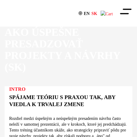
🌐
EN
SK
AKO ÚSPEŠNE
Portfólio
PRESADZOVAŤ
O nás
PROJEKTY A NÁVRHY
Konzultanti
(SK)
Referencie
INTRO
Postrehy
SPÁJAME TEÓRIU S PRAXOU TAK, ABY
VIEDLA K TRVALEJ ZMENE
Rozdiel medzi úspešným a neúspešným presadením návrhu často
neleží v samotnej prezentácii, ale v krokoch, ktoré jej predchádzajú.
Tento tréning účastníkom ukáže, ako strategicky pripraviť pôdu pre
svoje návrhy, projekty tak, aby získali podporu a „áno“ od