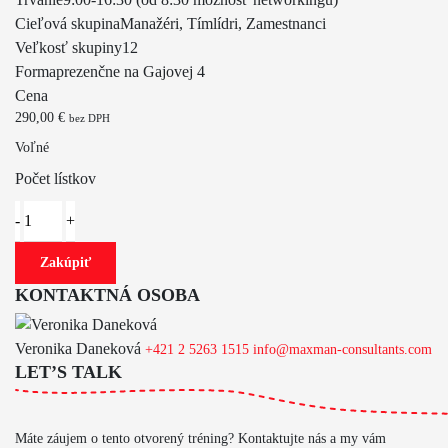
Zisti viac
Cieľová skupina
Manažéri, Tímlídri, Zamestnanci
350,00
€
bez DPH
Veľkosť skupiny
12
Forma
prezenčne na Gajovej 4
Zisti viac
Cena
350,00
€
290,00
€
bez DPH
bez DPH
Voľné
Zisti viac
Počet lístkov
Zakúpiť
KONTAKTNÁ OSOBA
Veronika Daneková
+421 2 5263 1515
info@maxman-consultants.com
LET’S TALK
Máte záujem o tento otvorený tréning? Kontaktujte nás a my vám