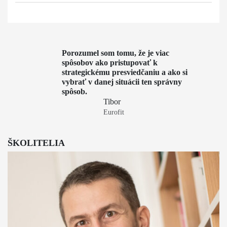
Porozumel som tomu, že je viac
spôsobov ako pristupovať k
strategickému presviedčaniu a ako si
VAŠA OBJEDNÁVKA JE PRÁZDNA
vybrať v danej situácii ten správny
spôsob.
MOHLO BY SA VÁM PÁČIŤ
Vyberte si niečo a naplňte svoju objednávku.
Tibor
Aktuálne kurzy
Eurofit
Aktuálne kurzy
Maxman akadémie
ASERTÍVNA KOMUNIKÁCIA
ŠKOLITELIA
Portfólio rozvojových
Maxman online learning
Zisti viac
programov
MOHLO BY SA VÁM PÁČIŤ