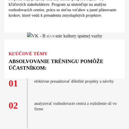
kľúčových stakeholderov. Program sa sústreďuje na analýzu
rozhodovacích centier, prácu so sieťou vzťahov a jasné plánovanie
krokov, ktoré vedú k presadeniu zmysluplných projektov.
pozrieť video-
pozvánku
KĽÚČOVÉ TÉMY
ABSOLVOVANIE TRÉNINGU POMÔŽE
ÚČASTNÍKOM:
01
efektívne presadzovať dôležité projekty a návrhy
02
analyzovať rozhodovacie centrá a rozloženie síl vo
firme